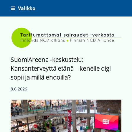
Siirry
Valikko
sivun
sisältöön
Tarttumattomat sairaudet -ve
SuomiAreena -keskustelu:
Kansanterveyttä etänä – kenelle digi
sopii ja millä ehdoilla?
8.6.2026