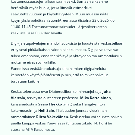
kustannussäästöjen aikaansaamiseksi. Samaan aikaan ne
herättävät myös huolia, jotka liittyvät esimerkiksi
saavutettavuuteen ja käytettävyyteen. Muun muassa näitä
kysymyksiä pohditaan SuomiAreenassa tiistaina 23.6.2026 klo
11.00-11.45 Tarttumattomat sairaudet -järjestöverkoston
keskustelussa Puuvillan lavalla.
Digi- ja etäpalvelujen mahdollisuuksista ja haasteista keskustellaan
erityisesti pitkäaikaissairaiden näkökulmasta. Digipalvelut voivat
tukea omahoitoa, ennaltaehkäisyä ja yhteydenpitoa ammattilaisiin,
mutta ne eivät sovi kaikille.
Paneelissa etsitään ratkaisuja siihen, miten digipalveluita
kehitetään käyttäjälähtöisesti ja niin, että toimivat palvelut
turvataan kaikille.
Keskustelemassa ovat Diabetesliiton toiminnanjohtaja
Juha
Viertola
, terveystaloustieteen professori
Mika Kortelainen
,
kansanedustaja
Saara Hyrkkö
(vihr.) sekä Hengitysliiton
kokemustoimija
Heli Salo
. Tilaisuuden juontaa viestinnän
ammattilainen
Riitta Väkeväinen
. Keskustelua voi seurata paikan
päällä kauppakeskus Puuvillassa (Siltapuistokatu 14, Pori) tai
suorana MTV Katsomosta.