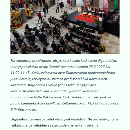
Tarttumattomat sairaudet -järjestöverkoston keskustelu digitaalisista
terveyspalveluista kesän SuomiAreenassa tiistaina 23.6.2026 klo
11.00-11.45. Keskustelemassa ovat Diabetesliiton toiminnanjohtaja
Juha Viertola, terveystaloustieteen professori Mika Kortelainen,
kansanedustaja Saara Hyrkkö (vihr.) sekä Hengitysliiton
kokemustoimija Heli Salo. Tilaisuuden juontaa viestinnän
ammattilainen Riitta Väkeväinen. Keskustelua voi seurata paikan
päällä kauppakeskus Puuvillassa (Siltapuistokatu 14, Pori) tai suorana
MTV Katsomosta.
Digitaaliset terveyspalvelut yleistyvät vauhdilla. Ne on nähty yhtenä
ratkaisuna palveluiden saatavuuden parantamiseksi ja