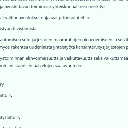
s ja avustettavan toiminnan yhteiskunnallinen merkitys.
ät valtionavustukset ohjaavat priorisointeihin.
styön tiivistämistä
autumisen sote-järjestöjen määrärahojen pienenemiseen ja selvit
 myös rakentaa uudenlaista yhteistyötä kansanterveysjärjestöjen pa
ystoiminnan elinvoimaisuutta ja vaikuttavuutta sekä vaikuttamaan
nnin edistämisen palvelujen saatavuuteen.
 ry
itto ry
ysliitto ry