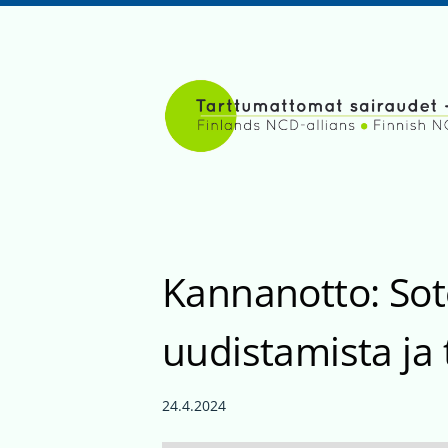
Siirry
sivun
sisältöön
Tarttumattomat sairaudet
Kannanotto: Sote
uudistamista ja 
24.4.2024