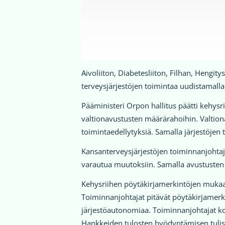
Aivoliiton, Diabetesliiton, Filhan, Hengity
terveysjärjestöjen toimintaa uudistamalla 
Pääministeri Orpon hallitus päätti kehysri
valtionavustusten määrärahoihin. Valtion
toimintaedellytyksiä. Samalla järjestöjen
Kansanterveysjärjestöjen toiminnanjohtajat
varautua muutoksiin. Samalla avustusten h
Kehysriihen pöytäkirjamerkintöjen mukaan
Toiminnanjohtajat pitävät pöytäkirjamerki
järjestöautonomiaa. Toiminnanjohtajat kor
Hankkeiden tulosten hyödyntämisen tulis