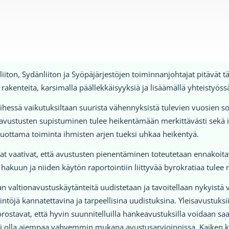
sliiton, Sydänliiton ja Syöpäjärjestöjen toiminnanjohtajat pitävät t
rakenteita, karsimalla päällekkäisyyksiä ja lisäämällä yhteistyössä
ihessä vaikutuksiltaan suurista vähennyksistä tulevien vuosien sos
avustusten supistuminen tulee heikentämään merkittävästi sekä is
 tuottama toiminta ihmisten arjen tueksi uhkaa heikentyä.
 vaativat, että avustusten pienentäminen toteutetaan ennakoitavast
akuun ja niiden käytön raportointiin liittyvää byrokratiaa tulee 
 valtionavustuskäytänteitä uudistetaan ja tavoitellaan nykyistä
ntöjä kannatettavina ja tarpeellisina uudistuksina. Yleisavustuks
ostavat, että hyvin suunnitelluilla hankeavustuksilla voidaan saa
i olla aiempaa vahvemmin mukana avustusarvioinnissa. Kaiken k