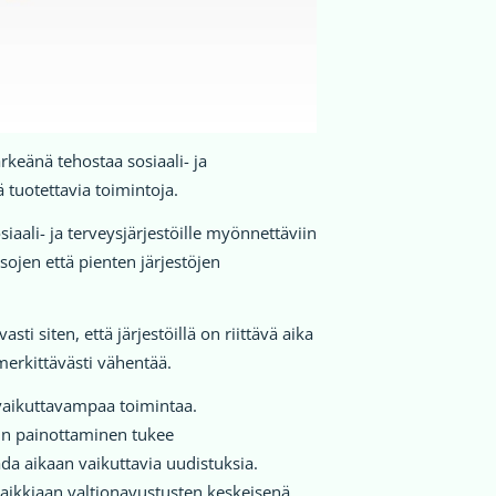
ärkeänä tehostaa sosiaali- ja
 tuotettavia toimintoja.
iaali- ja terveysjärjestöille myönnettäviin
ojen että pienten järjestöjen
i siten, että järjestöillä on riittävä aika
merkittävästi vähentää.
 vaikuttavampaa toimintaa.
iin painottaminen tukee
da aikaan vaikuttavia uudistuksia.
aikkiaan valtionavustusten keskeisenä