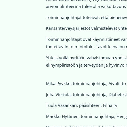
arviointikriteerinä tulee olla vaikuttavuu
Toiminnanjohtajat toteavat, että pienenev
Kansanterveysjärjestöt valmistelevat yhtei
Toiminnanjohtajat ovat käynnistäneet var
tuotettaviin toimintoihin. Tavoitteena on
Yhteistyöllä pyritään vahvistamaan yhdist
elinympäristöön ja terveyden ja hyvinvoi
Mika Pyykkö, toiminnanjohtaja, Aivoliitto
Juha Viertola, toiminnanjohtaja, Diabetesli
Tuula Vasankari, pääsihteeri, Filha ry
Markku Hyttinen, toiminnanjohtaja, Hengit