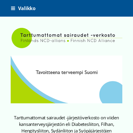
Siirry
Valikko
sivun
sisältöön
Tarttumattomat sairaudet -ve
Tarttumattomat sairaudet -järjestöverkosto on viiden
kansanterveysjärjestön eli Diabetesliiton, Filhan,
Hengitysliiton, Sydänliiton ja Syöpäjärjestöjen