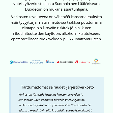
yhteistyöverkosto, jossa Suomalainen Lääkäriseura
Duodecim on mukana asiantuntijana.
Verkoston tavoitteena on vähentää kansansairauksien
esiintyvyyttä ja niistä aiheutuvaa taakkaa puuttumalla
elintapoihin liittyviin riskitekijöihin, kuten
nikotiinituotteiden käyttöön, alkoholin kulutukseen,
epäterveelliseen ruokavalioon ja liikkumattomuuteen.
Tarttumattomat sairaudet -järjestöverkosto
Verkoston järjestöt kattavat kansanterveyden ja
kansantalouden kannalta tärkeät sairausryhmät.
Verkoston järjestöillä on yhteensä 250 000 jäsentä. Se
edustaa merkittävimpiin kroonisiin sairauksiin liittyvää