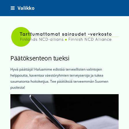
Siirry
Valikko
sivun
sisältöön
Tarttumattomat sairaudet -ve
Päätöksenteon tueksi
Hyvä päättäjä! Haluamme edistää terveellisten valintojen
helppoutta, kaventaa väestöryhmien terveyseroja ja tukea
saumatonta hoitoketjua. Tee päätöksiä terveemmän Suomen
puolesta!