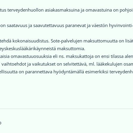
tus terveydenhuollon asiakasmaksuina ja omavastuina on pohjois
idon saatavuus ja saavutettavuus paranevat ja väestön hyvinvointi-
ehdä kokonaisuudistus. Sote-palvelujen maksuttomuutta on lisättä
veyskeskuslääkärikäynneistä maksuttomia.
isia omavastuuosuuksia eli ns. maksukattoja on ensi tilassa ale
aihtoehdot ja vaikutukset on selvitettävä, ml. lääkekulujen osa
llisuutta on parannettava hyödyntämällä esimerkiksi terveydenhuo
o