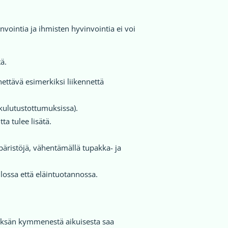
intia ja ihmisten hyvinvointia ei voi
ä.
ttävä esimerkiksi liikennettä
 kulutustottumuksissa).
a tulee lisätä.
äristöjä, vähentämällä tupakka- ja
lossa että eläintuotannossa.
hdeksän kymmenestä aikuisesta saa