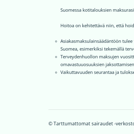
Suomessa kotitalouksien maksurasi
Hoitoa on kehitettävä niin, että ho
Asiakasmaksulainsäädäntöön tulee t
Suomea, esimerkiksi tekemällä ter
Terveydenhuollon maksujen vuositta
omavastuuosuuksien jaksottamisen v
Vaikuttavuuden seurantaa ja tulokse
©
Tarttumattomat sairaudet -verkost