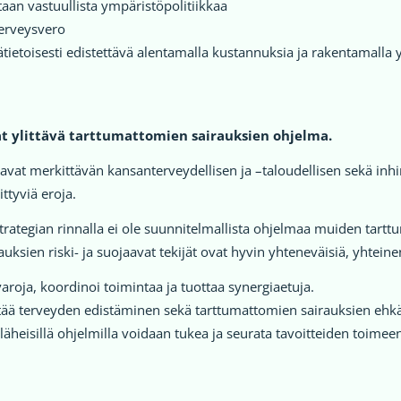
taan vastuullista ympäristöpolitiikkaa
terveysvero
etoisesti edistettävä alentamalla kustannuksia ja rakentamalla y
at ylittävä tarttumattomien sairauksien ohjelma.
at merkittävän kansanterveydellisen ja –taloudellisen sekä inhi
ttyviä eroja.
trategian rinnalla ei ole suunnitelmallista ohjelmaa muiden tart
uksien riski- ja suojaavat tekijät ovat hyvin yhteneväisiä, yhte
oja, koordinoi toimintaa ja tuottaa synergiaetuja.
tää terveyden edistäminen sekä tarttumattomien sairauksien ehkäi
äheisillä ohjelmilla voidaan tukea ja seurata tavoitteiden toime