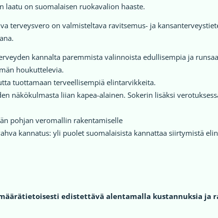
an laatu on suomalaisen ruokavalion haaste.
a terveysvero on valmisteltava ravitsemus- ja kansanterveystiet
kana.
terveyden kannalta paremmista valinnoista edullisempia ja runsaast
mmän houkuttelevia.
uutta tuottamaan terveellisempiä elintarvikkeita.
en näkökulmasta liian kapea-alainen. Sokerin lisäksi verotukses
vän pohjan veromallin rakentamiselle
vahva kannatus: yli puolet suomalaisista kannattaa siirtymistä el
äärätietoisesti edistettävä alentamalla kustannuksia ja r