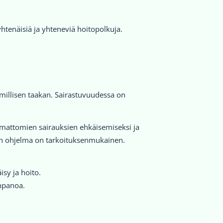
htenäisiä ja yhteneviä hoitopolkuja.
millisen taakan. Sairastuvuudessa on
tumattomien sairauksien ehkäisemiseksi ja
inen ohjelma on tarkoituksenmukainen.
sy ja hoito.
enpanoa.