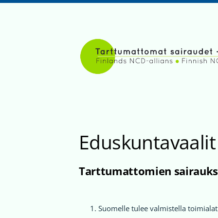
Siirry
sivun
sisältöön
Tarttumattomat sairaudet
Eduskuntavaalit
Tarttumattomien sairauksi
Suomelle tulee valmistella toimiala