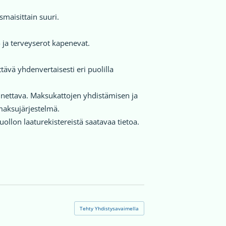
maisittain suuri.
 ja terveyserot kapenevat.
vä yhdenvertaisesti eri puolilla
nnettava. Maksukattojen yhdistämisen ja
maksujärjestelmä.
llon laaturekistereistä saatavaa tietoa.
Tehty Yhdistysavaimella