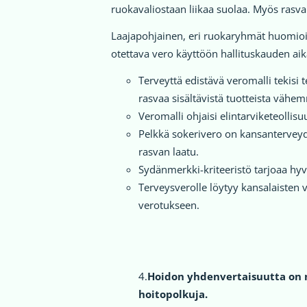
ruokavaliostaan liikaa suolaa. Myös rasv
Laajapohjainen, eri ruokaryhmät huomioiv
otettava vero käyttöön hallituskauden ai
Terveyttä edistävä veromalli tekisi 
rasvaa sisältävistä tuotteista vähe
Veromalli ohjaisi elintarviketeollis
Pelkkä sokerivero on kansanterveyd
rasvan laatu.
Sydänmerkki-kriteeristö tarjoaa hy
Terveysverolle löytyy kansalaisten 
verotukseen.
4.
Hoidon yhdenvertaisuutta on m
hoitopolkuja.