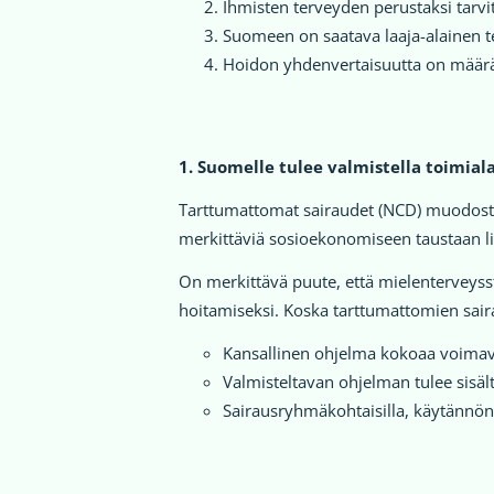
Ihmisten terveyden perustaksi tarvi
Suomeen on saatava laaja-alainen 
Hoidon yhdenvertaisuutta on määräti
1. Suomelle tulee valmistella toimial
Tarttumattomat sairaudet (NCD) muodostav
merkittäviä sosioekonomiseen taustaan lii
On merkittävä puute, että mielenterveyss
hoitamiseksi. Koska tarttumattomien saira
Kansallinen ohjelma kokoaa voimavar
Valmisteltavan ohjelman tulee sisäl
Sairausryhmäkohtaisilla, käytännönl