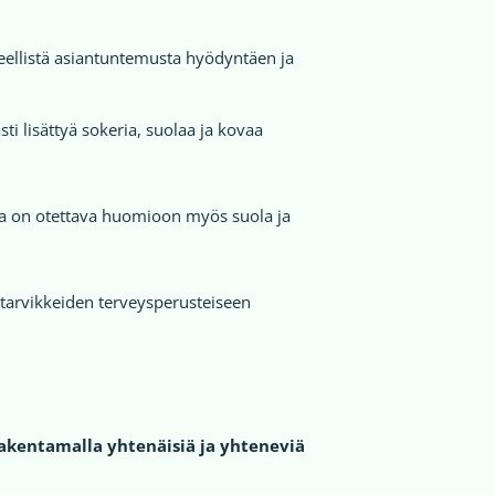
eellistä asiantuntemusta hyödyntäen ja
i lisättyä sokeria, suolaa ja kovaa
sa on otettava huomioon myös suola ja
intarvikkeiden terveysperusteiseen
akentamalla yhtenäisiä ja yhteneviä