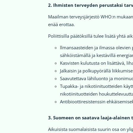
2. Ihmisten terveyden perustaksi tarv
Maailman terveysjärjestö WHO:n mukaan i
enää erottaa.
Poliittisilla päätöksillä tulee lisätä yhtä
llmansaasteiden ja ilmassa olevien
sähköistämällä ja kestävillä energiar
Kasvisten kulutusta on lisättävä, li
Jalkaisin ja polkupyörällä liikkumis
Saavutettava lähiluonto ja monimuot
Tupakka- ja nikotiinituotteiden kä
nikotiinituotteiden houkuttelevuutt
Antibioottiresistenssin ehkäisemise
3. Suomeen on saatava laaja-alainen 
Aikuisista suomalaisista suurin osa on yl