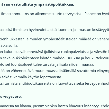
itaan vastuullista ympäristöpolitiikkaa.
lmastonmuutos on aikamme suurin terveysriski. Planeetan hyvinvo
 aikaa sekä ihmisten hyvinvointia että luonnon ja ilmaston kestävyytt
 pienhiukkasten ja muiden ympäristöaltisteiden määrää on vähenne
atkaisuilla.
han kulutusta vähennettävä (julkisissa ruokapalveluissa ja väestön
en sekä joukkoliikenteen käytön mahdollisuuksia ja houkuttelevuutt
oiset luontoalueet tulee turvata ja lisätä niiden määrää.
yttöä on vähennettävä muun muassa lisäämällä savuttomia elinymp
a sekä tukemalla käytön lopettamista.
ksi turhista antibioottikuureista on luovuttava sekä terveydenhuol
terveysvero.
ipainoisia tai lihavia, pienimpienkin lasten lihavuus lisääntyy. Y