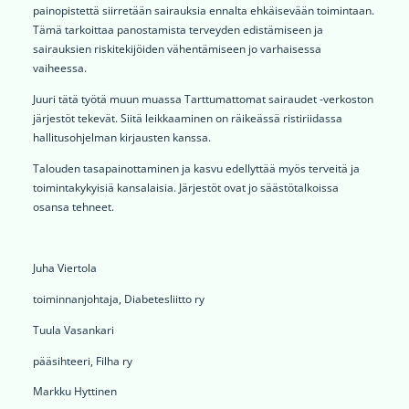
painopistettä siirretään sairauksia ennalta ehkäisevään toimintaan.
Tämä tarkoittaa panostamista terveyden edistämiseen ja
sairauksien riskitekijöiden vähentämiseen jo varhaisessa
vaiheessa.
Juuri tätä työtä muun muassa Tarttumattomat sairaudet -verkoston
järjestöt tekevät. Siitä leikkaaminen on räikeässä ristiriidassa
hallitusohjelman kirjausten kanssa.
Talouden tasapainottaminen ja kasvu edellyttää myös terveitä ja
toimintakykyisiä kansalaisia. Järjestöt ovat jo säästötalkoissa
osansa tehneet.
Juha Viertola
toiminnanjohtaja, Diabetesliitto ry
Tuula Vasankari
pääsihteeri, Filha ry
Markku Hyttinen