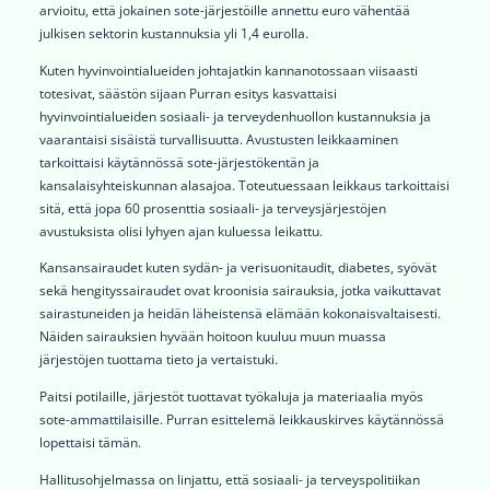
arvioitu, että jokainen sote-järjestöille annettu euro vähentää
julkisen sektorin kustannuksia yli 1,4 eurolla.
Kuten hyvinvointialueiden johtajatkin kannanotossaan viisaasti
totesivat, säästön sijaan Purran esitys kasvattaisi
hyvinvointialueiden sosiaali- ja terveydenhuollon kustannuksia ja
vaarantaisi sisäistä turvallisuutta. Avustusten leikkaaminen
tarkoittaisi käytännössä sote-järjestökentän ja
kansalaisyhteiskunnan alasajoa. Toteutuessaan leikkaus tarkoittaisi
sitä, että jopa 60 prosenttia sosiaali- ja terveysjärjestöjen
avustuksista olisi lyhyen ajan kuluessa leikattu.
Kansansairaudet kuten sydän- ja verisuonitaudit, diabetes, syövät
sekä hengityssairaudet ovat kroonisia sairauksia, jotka vaikuttavat
sairastuneiden ja heidän läheistensä elämään kokonaisvaltaisesti.
Näiden sairauksien hyvään hoitoon kuuluu muun muassa
järjestöjen tuottama tieto ja vertaistuki.
Paitsi potilaille, järjestöt tuottavat työkaluja ja materiaalia myös
sote-ammattilaisille. Purran esittelemä leikkauskirves käytännössä
lopettaisi tämän.
Hallitusohjelmassa on linjattu, että sosiaali- ja terveyspolitiikan