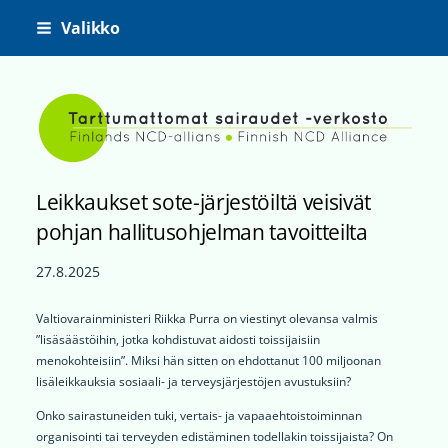
Siirry
Valikko
sivun
sisältöön
Tarttumattomat sairaudet -ve
Leikkaukset sote-järjestöiltä veisivät
pohjan hallitusohjelman tavoitteilta
27.8.2025
Valtiovarainministeri Riikka Purra on viestinyt olevansa valmis
”lisäsäästöihin, jotka kohdistuvat aidosti toissijaisiin
menokohteisiin”. Miksi hän sitten on ehdottanut 100 miljoonan
lisäleikkauksia sosiaali- ja terveysjärjestöjen avustuksiin?
Onko sairastuneiden tuki, vertais- ja vapaaehtoistoiminnan
organisointi tai terveyden edistäminen todellakin toissijaista? On