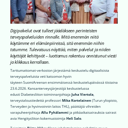
Digipalvelut ovat tulleet jäädäkseen perinteisten
terveyspalveluiden rinnalle. Mitä enemmän niitä
käytämme eri elämänpiireissä, sitä enemmän niihin
totumme. Tulevaisuus näyttää, miten palvelut ja niiden
käyttäjät kehittyvät – luottamus rakentuu onnistunut viesti
ja klikkaus kerrallaan.
Tarttumattomat-verkoston järjestämä keskustelu digitaalisista
terveyspalveluista veti katsomon hyvin
täyteen SuomiAreenan ensimmäisessä keskustelupäivässä tiistaina
23.6.2026. Kansanterveysjärjestöjä keskustelussa
edusti Diabetesliiton toiminnanjohtaja
Juha Viertola
,
terveystaloustiedettä professori
Mika Kortelainen
(Turun yliopisto,
Terveyden ja hyvinvoinnin laitos THL), päättäjiä vihreiden
varapuheenjohtaja
Allu Pyhälammi
ja pitkäaikaisairauksia sairast
avia Hengitysliiton kokemustoimija
Heli Salo
.