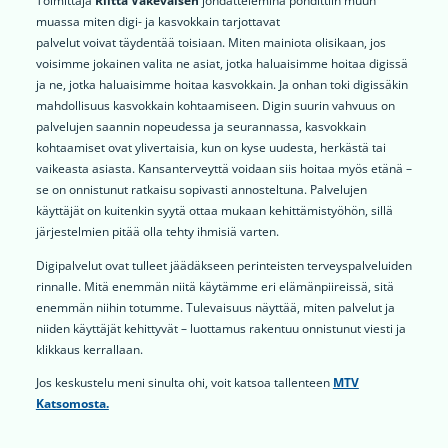
Toimittaja
Riitta Väkeväisen
johdattelemina pohdittiin muun
muassa miten digi- ja kasvokkain tarjottavat
palvelut voivat täydentää toisiaan. Miten mainiota olisikaan, jos
voisimme jokainen valita ne asiat, jotka haluaisimme hoitaa digissä
ja ne, jotka haluaisimme hoitaa kasvokkain. Ja onhan toki digissäkin
mahdollisuus kasvokkain kohtaamiseen. Digin suurin vahvuus on
palvelujen saannin nopeudessa ja seurannassa, kasvokkain
kohtaamiset ovat ylivertaisia, kun on kyse uudesta, herkästä tai
vaikeasta asiasta. Kansanterveyttä voidaan siis hoitaa myös etänä –
se on onnistunut ratkaisu sopivasti annosteltuna. Palvelujen
käyttäjät on kuitenkin syytä ottaa mukaan kehittämistyöhön, sillä
järjestelmien pitää olla tehty ihmisiä varten.
Digipalvelut ovat tulleet jäädäkseen perinteisten terveyspalveluiden
rinnalle. Mitä enemmän niitä käytämme eri elämänpiireissä, sitä
enemmän niihin totumme. Tulevaisuus näyttää, miten palvelut ja
niiden käyttäjät kehittyvät – luottamus rakentuu onnistunut viesti ja
klikkaus kerrallaan.
Jos keskustelu meni sinulta ohi, voit katsoa tallenteen
MTV
Katsomosta.