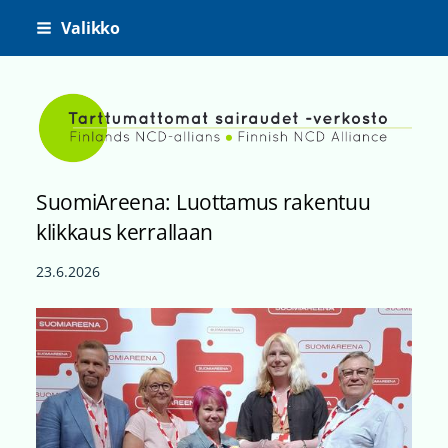
Siirry
Valikko
sivun
sisältöön
Tarttumattomat sairaudet -ve
SuomiAreena: Luottamus rakentuu
klikkaus kerrallaan
23.6.2026